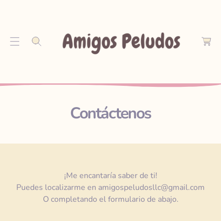
S
C
A
a
Lt
r
A
r
R
o
A
L
C
O
Contáctenos
N
T
E
N
I
D
O
¡Me encantaría saber de ti!
Puedes localizarme en amigospeludosllc@gmail.com
O completando el formulario de abajo.