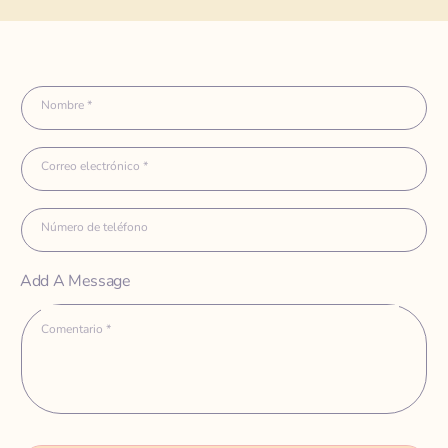
Nombre
*
Correo electrónico
*
Número de teléfono
Add A Message
Comentario
*