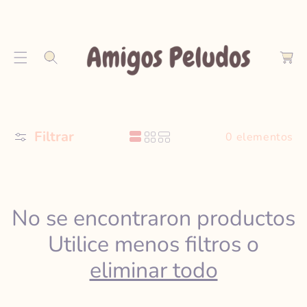
S
C
A
a
Lt
r
A
r
R
o
A
L
C
Filtrar
O
0 elementos
N
T
E
N
I
No se encontraron productos
D
Utilice menos filtros o
O
eliminar todo