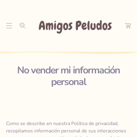
S
C
A
a
Lt
r
A
r
R
o
A
L
C
O
No vender mi información
N
T
personal
E
N
I
D
O
Como se describe en nuestra Política de privacidad,
recopilamos información personal de sus interacciones